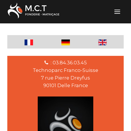
: 03.84.36.03.45
Technoparc Franco-Suisse
7 rue Pierre Dreyfus
90101 Delle France