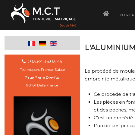
­
ENTREP
L'ALUMINIUM
: 03.84.36.03.45
Technoparc Franco-Suisse
Le procédé de moulage
7 rue Pierre Dreyfus
empreinte métallique 
90101 Delle France
Ce procédé de tra
Les pièces en fon
et des poches, me
C’est un procédé 
L’un de ces princi