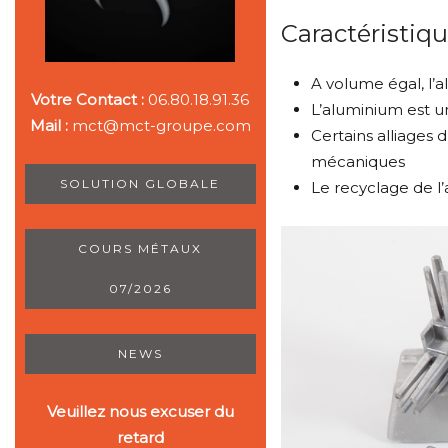
Caractéristiqu
A volume égal, l’a
Votre Contact :
06.80.18.91.36
L’aluminium est u
Mail :
mct@mct-groupe.com
Certains alliages 
mécaniques
SOLUTION GLOBALE
Le recyclage de l
COURS MÉTAUX
07/2026
NEWS
Veuillez nous excuser du
retard