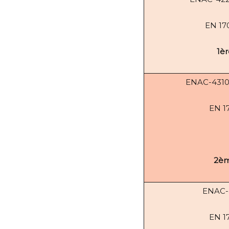
EN 17
1èr
ENAC-4310
EN 1
2èm
ENAC-
EN 1