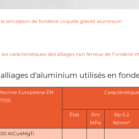
 la simulation de fonderie coquille gravité aluminium
l les caractéristiques des alliages non ferreux de Fonderie 
 alliages d'aluminium utilisés en fonde
n Norme Européene EN
Caractéristiq
1706
État
Rm
Rp 0.2
MPa
N/mm²
00 AICu4MgTi