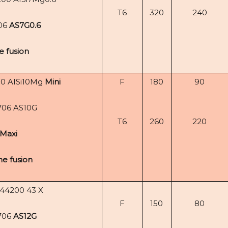
T6
320
240
06
AS7G0.6
e fusion
0 AISi10Mg
Mini
F
180
90
706 AS10G
T6
260
220
Maxi
e fusion
44200 43 X
F
150
80
706
AS12G