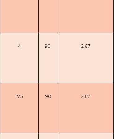
4
90
2.67
17.5
90
2.67