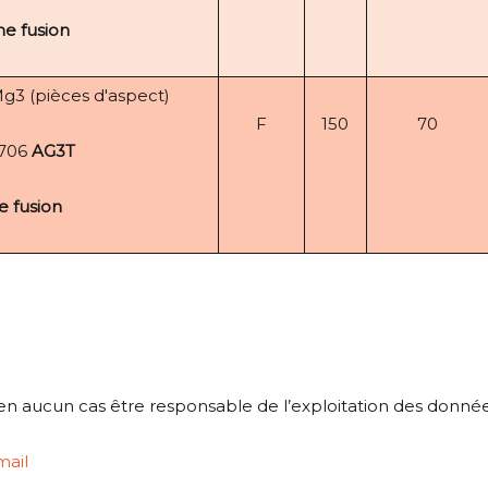
e fusion
g3 (pièces d'aspect)
F
150
70
1706
AG3T
e fusion
 en aucun cas être responsable de l’exploitation des donn
mail