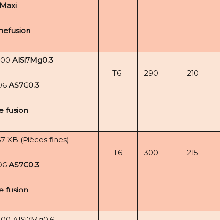
Maxi
efusion
100
AlSi7Mg0.3
T6
290
210
06
AS7G0.3
e fusion
 XB (Pièces fines)
T6
300
215
06
AS7G0.3
e fusion
00 AISi7Mg0.6