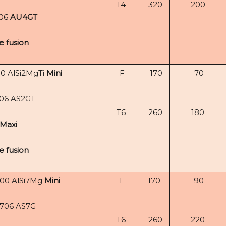
T4
320
200
706
AU4GT
e fusion
0 AlSi2MgTi
Mini
F
170
70
706 AS2GT
T6
260
180
Maxi
e fusion
00 AlSi7Mg
Mini
F
170
90
706 AS7G
T6
260
220