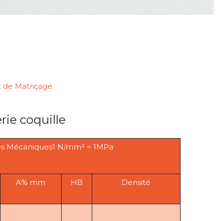
et de Matriçage
rie coquille
ues Mécaniques1 N/mm² = 1MPa
A% mm
HB
Densité