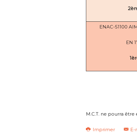
2èm
ENAC-51100 AIM
EN 
1èr
M.C.T. ne pourra être
Imprimer
E-