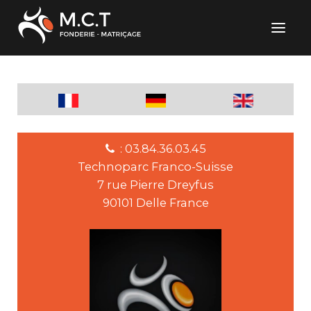
: 03.84.36.03.45
Technoparc Franco-Suisse
7 rue Pierre Dreyfus
90101 Delle France