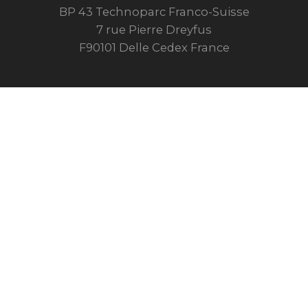
BP 43 Technoparc Franco-Suisse
7 rue Pierre Dreyfus
F90101 Delle Cedex France