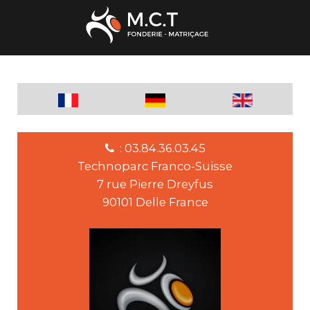
: 03.84.36.03.45
Technoparc Franco-Suisse
7 rue Pierre Dreyfus
90101 Delle France