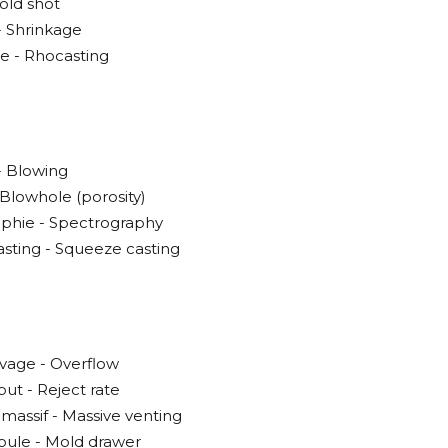
old shot
- Shrinkage
e - Rhocasting
- Blowing
 Blowhole (porosity)
phie - Spectrography
sting - Squeeze casting
avage - Overflow
ut - Reject rate
r massif - Massive venting
moule - Mold drawer