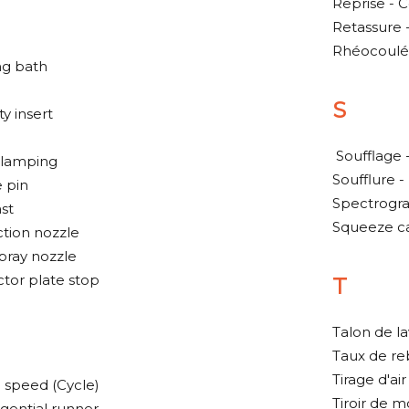
Reprise - C
Retassure 
Rhéocoulé
ng bath
S
y insert
Soufflage 
clamping
Soufflure -
e pin
Spectrogra
st
Squeeze ca
ction nozzle
pray nozzle
ctor plate stop
T
Talon de l
Taux de reb
Tirage d'ai
 speed (Cycle)
Tiroir de 
ngential runner