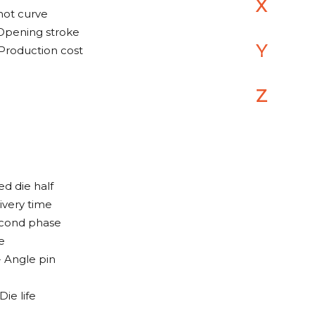
X
hot curve
 Opening stroke
Y
Production cost
Z
d die half
livery time
cond phase
e
 Angle pin
ie life