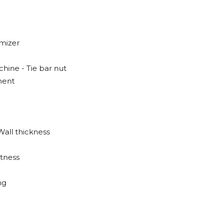
mizer
hine - Tie bar nut
ment
Wall thickness
htness
ng