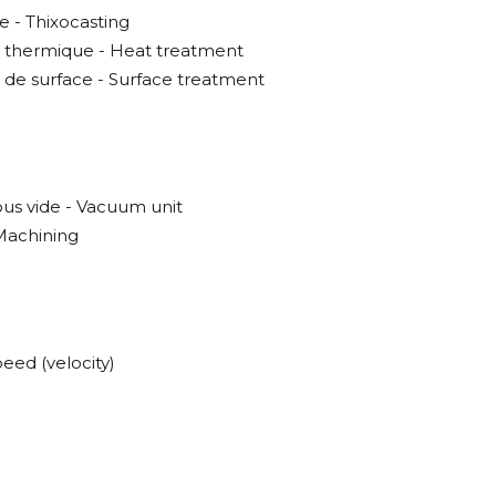
e - Thixocasting
 thermique - Heat treatment
 de surface - Surface treatment
ous vide - Vacuum unit
Machining
peed (velocity)