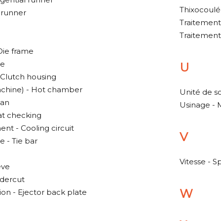
Thixocoulé
 runner
Traitement
Traitement
Die frame
ue
U
 Clutch housing
hine) - Hot chamber
Unité de s
man
Usinage - 
at checking
ent - Cooling circuit
V
 - Tie bar
Vitesse - S
eve
ndercut
W
ion - Ejector back plate