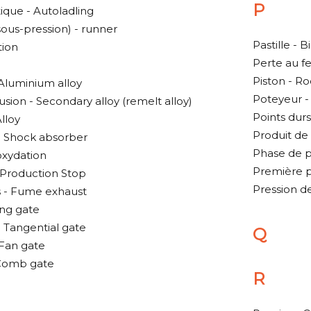
P
que - Autoladling
ous-pression) - runner
Pastille - B
tion
Perte au fe
Piston - R
 Aluminium alloy
Poteyeur -
sion - Secondary alloy (remelt alloy)
Points durs
Alloy
Produit de
- Shock absorber
Phase de p
oxydation
Première p
 Production Stop
Pression de
s - Fume exhaust
ing gate
- Tangential gate
Q
 Fan gate
 Comb gate
R