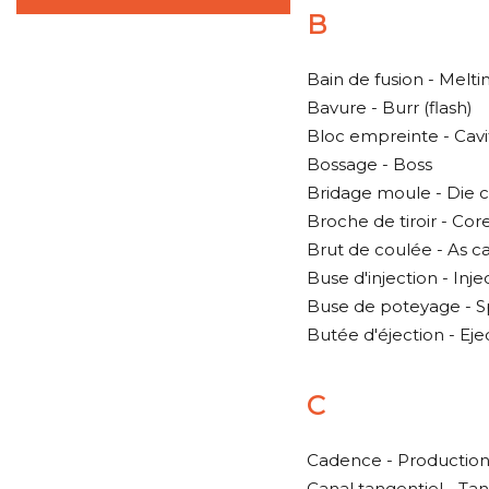
B
Bain de fusion - Melti
Bavure - Burr (flash)
Bloc empreinte - Cavit
Bossage - Boss
Bridage moule - Die 
Broche de tiroir - Cor
Brut de coulée - As ca
Buse d'injection - Inje
Buse de poteyage - S
Butée d'éjection - Eje
C
Cadence - Production
Canal tangentiel - Ta