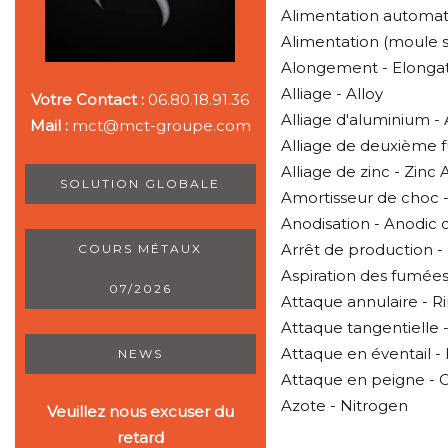
Alimentation automati
Alimentation (moule s
Alongement - Elonga
Alliage - Alloy
Votre Contact :
06.80.18.91.36
Alliage d'aluminium -
Mail :
mct@mct-groupe.com
Alliage de deuxième fu
Alliage de zinc - Zinc 
SOLUTION GLOBALE
Amortisseur de choc 
Anodisation - Anodic 
Arrêt de production -
COURS MÉTAUX
Aspiration des fumée
07/2026
Attaque annulaire - R
Attaque tangentielle 
Attaque en éventail -
NEWS
Attaque en peigne -
Azote - Nitrogen
Veuillez nous excuser du
retard