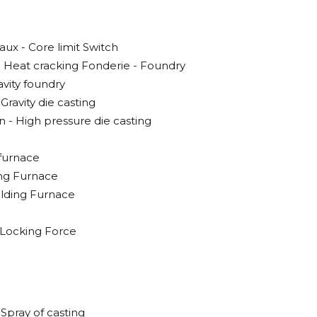
ux - Core limit Switch
- Heat cracking Fonderie - Foundry
avity foundry
Gravity die casting
n - High pressure die casting
 furnace
ing Furnace
olding Furnace
 Locking Force
Spray of casting