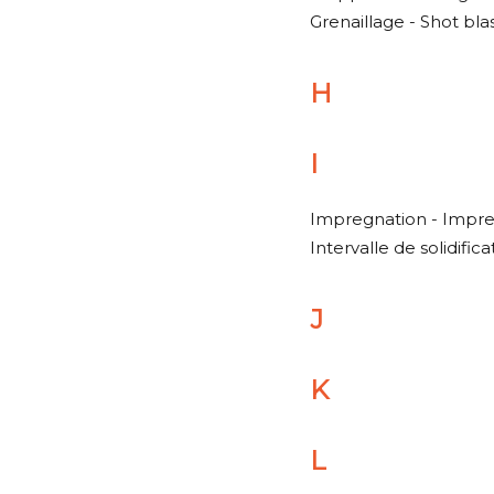
Grenaillage - Shot bla
H
I
Impregnation - Impreg
Intervalle de solidifica
J
K
L