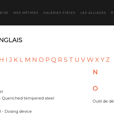
RISE
NOS MÉTIERS
GALERIES PIÈCES
LES ALLIAGES
É
ANGLAIS
H
I
J
K
L
M
N
O
P
Q
R
S
T
U
V
W
X
Y
Z
N
O
el
 - Quenched tempered steel
Outil de d
 - Dosing device