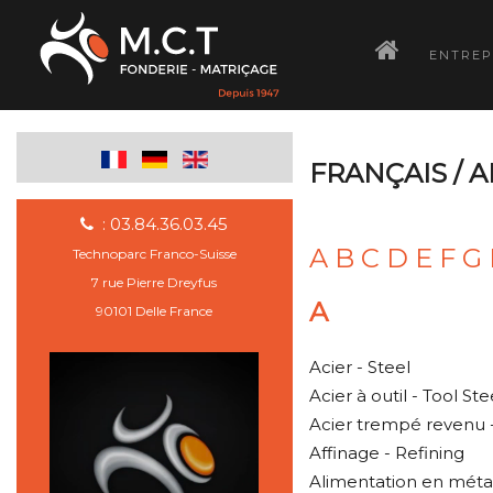
­
ENTREP
FRANÇAIS / 
: 03.84.36.03.45
A
B
C
D
E
F
G
Technoparc Franco-Suisse
7 rue Pierre Dreyfus
A
90101 Delle France
Acier - Steel
Acier à outil - Tool Ste
Acier trempé revenu
Affinage - Refining
Alimentation en métal