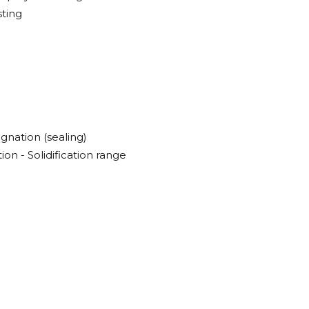
sting
nation (sealing)
tion - Solidification range