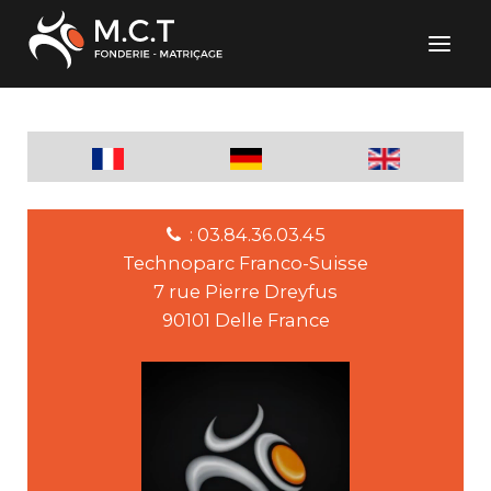
: 03.84.36.03.45
Technoparc Franco-Suisse
7 rue Pierre Dreyfus
90101 Delle France