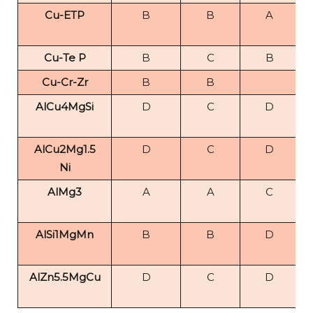
Cu-ETP
B
B
A
Cu-Te P
B
C
B
Cu-Cr-Zr
B
B
AlCu4MgSi
D
C
D
AlCu2Mg1.5
D
C
D
Ni
AlMg3
A
A
C
AlSi1MgMn
B
B
D
AlZn5.5MgCu
D
C
D