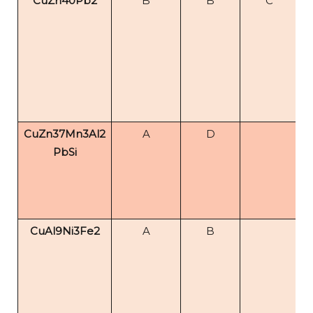
CuZn40Pb2
B
B
C
CuZn37Mn3Al2
A
D
PbSi
CuAl9Ni3Fe2
A
B