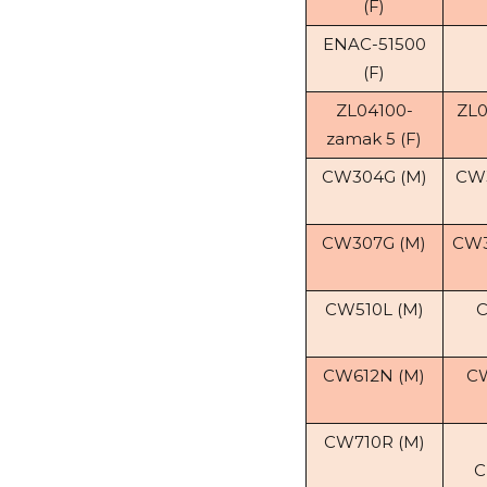
(F)
ENAC-51500
(F)
ZL04100-
ZL0
zamak 5 (F)
CW304G (M)
CW3
CW307G (M)
CW3
CW510L (M)
C
CW612N (M)
CW
CW710R (M)
C