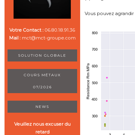
Vous pouvez agrandir 
Votre Contact :
06.80.18.91.36
Mail :
mct@mct-groupe.com
SOLUTION GLOBALE
COURS MÉTAUX
07/2026
NEWS
Veuillez nous excuser du
retard