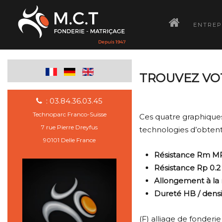
­
ENTREP
TROUVEZ VOT
: 03.84.36.03.45
Technoparc Franco-Suisse
Ces quatre graphiques
7 rue Pierre Dreyfus
technologies d’obten
90101 Delle France
Résistance Rm MP
Résistance Rp 0.2
Allongement à la 
Dureté HB / densi
(F) alliage de fonderie