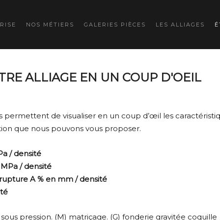
RISE
NOS MÉTIERS
GALERIES PIÈCES
LES ALLIAGES
É
RE ALLIAGE EN UN COUP D'OEIL
 permettent de visualiser en un coup d’œil les caractéristi
tion que nous pouvons vous proposer.
a / densité
 MPa / densité
rupture A % en mm / densité
té
 sous pression. (M) matriçage. (G) fonderie gravitée coquille