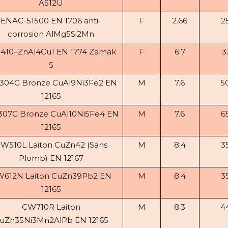
AS12U
ENAC-51500 EN 1706 anti-
F
2.66
2
corrosion AlMg5Si2Mn
410–ZnAl4Cu1 EN 1774 Zamak
F
6.7
3
5
04G Bronze CuAl9Ni3Fe2 EN
M
7.6
5
12165
07G Bronze CuAl10Ni5Fe4 EN
M
7.6
6
12165
W510L Laiton CuZn42 (Sans
M
8.4
3
Plomb) EN 12167
612N Laiton CuZn39Pb2 EN
M
8.4
3
12165
CW710R Laiton
M
8.3
4
uZn35Ni3Mn2AlPb EN 12165