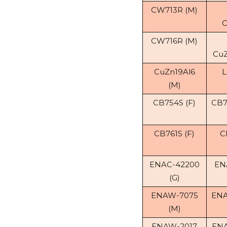
CW713R (M)
C
CW716R (M)
CuZ
CuZn19Al6
L
(M)
CB754S (F)
CB7
CB761S (F)
C
ENAC-42200
EN
(G)
ENAW-7075
ENA
(M)
ENAW-2017
ENA