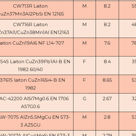
CW713R Laiton
M
8.2
5
uZn37Mn3Al2PbSi EN 12165
CW716R Laiton
M
8.2
4
n37Al1/CuZn38Mn1Al EN12163
aiton CuZn19Al6 NF L14-707
M
7.6
7
54S Laiton CuZn39Pb1Al-B EN
F
8.4
3
1982 60/40
B761S laiton CuZn16Si4-B EN
F
8.65
5
1982
AC-42200 AlSi7Mg0.6 EN 1706
G
2.67
3
AS7G0.6
W-7075 AlZn5.5MgCu EN 573-
M
2.8
5
3 AZ5GU
W-2017A AlCu4MgSi EN 573-3
M
2.79
3