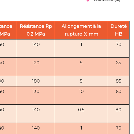
tance
Résistance Rp
Allongement à la
Dureté
MPa
0.2 MPa
rupture % mm
HB
40
140
1
70
50
120
5
65
00
180
5
85
40
130
10
60
40
140
0.5
80
40
140
1
70