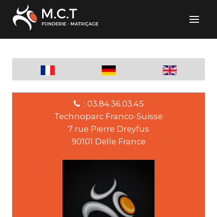
: 03.84.36.03.45
Technoparc Franco-Suisse
7 rue Pierre Dreyfus
90101 Delle France