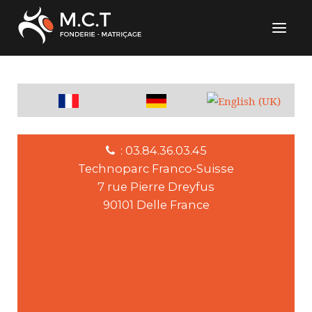
: 03.84.36.03.45
Technoparc Franco-Suisse
7 rue Pierre Dreyfus
90101 Delle France