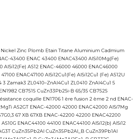
Nickel Zinc Plomb Etain Titane Aluminium Cadmium
 ENAC-43400 ENAC 43400 ENAC43400 AlSi10Mg(Fe)
00 AlSi12(Fe) AS12 ENAC-46000 46000 ENAC46000
100 ENAC47100 AlSi12Cu1(Fe) AlSi12Cu1 (Fe) AS12U
 3 Zamak3 ZL0410–ZnAl4Cu1 ZL0410 ZnAl4Cu1 5
 EN1982 CB751S CuZn33Pb2Si-B 65/35 CB752S
stance coquille EN1706 1 ère fusion 2 ème 2 nd ENAC-
i2MgTi AS2GT ENAC-42000 42000 ENAC42000 AlSi7Mg
AS7G0,3 67 XB 67XB ENAC-42200 42200 ENAC42200
 AS10G ENAC44100 44100 ENAC44100 AlSi12(b) AlSi12
 AG3T CuZn35Pb2Al CuZn35Pb2Al_B CuZn39Pb1Al