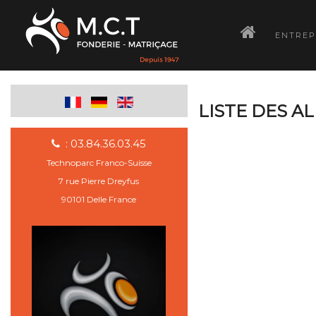
­
ENTREP
LISTE DES A
: 03.84.36.03.45
Technoparc Franco-Suisse
7 rue Pierre Dreyfus
90101 Delle France