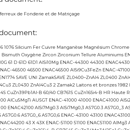
n ferreux de Fonderie et de Matriçage
 document:
6 1076 Silicium Fer Cuivre Manganèse Magnésium Chrome 
 Bismuth Oxygène Zircon Zirconium Tellure Aluminiums
AS10G 61 D 61D 61D1 AlSi10Mg ENAC-44300 44300 ENAC443
ENAC-46500 46500 ENAC46500 AlSi9Cu3FeZn ENAC-47100 47
 EN1774 SAVE UNI ZamakSAVE ZL0400–ZnAl4 ZL0400 ZnAl4
Cu3 ZL0430 ZnAl4Cu3 2 Zamak2 Laitons et bronzes 1982
 CuZn39Pb1Al-B 60/40 CB761S CuZn16Si4-B HR Haute Rési
000 AlCu5MgTi AU5GT ENAC-41000 41000 ENAC41000 AlS
00 ENAC42100 AlSi7Mg0.3 AlSi7Mg0,3 AS7G0.3 AS7G0_3 
,6 AS7G0.6 AS7G0_6 AS7G0,6 ENAC-43100 43100 ENAC43100
NAC44200 43 X 43X ENAC-51100 51100 ENAC51100 AlMg3