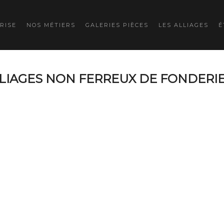
RISE
NOS MÉTIERS
GALERIES PIÈCES
LES ALLIAGES
É
LLIAGES NON FERREUX DE FONDERI