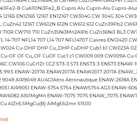
0 CuZn16Si4 CuZn16Si4_B CB764S CuZn34Mn3Al2Fe1 CuZ
Ni3Fe2-B CuAl10Ni3Fe2_B Cupro Alu Cupro-Alu Cupro-Alu
64 12165 EN12165 12167 EN12167 CW304G CW 304G 304 C
L CuZn42 12167 CW612N 612N CW612 612 CuZn39Pb2 CW6
R 710R CW710 710 CuZn35Ni3Mn2AlPb CuZn36Ni3 BL3 CW7
FL 14-707 NFL14 707 L14 707 NFL14707 Cuivres EN12420
 CW024 Cu-DHP DHP Cu_DHP CuDHP Cub1 b1 CW023A 02
u-OF OF Cu_OF CuOF Cuc1 c1 CW009 009 CW009A Cu-O
106C CW106 CuCr1Zr CCZ 573-3 573 EN573-3 EN573 ENA
.5 99.5 ENAW-2017A ENAW2017A ENAW2017 2017A ENAW
 9049 AIR9049 AU4G1Aéro Aéronautique ENAW-2618A E
A 9051 AIR9051 ENAW-5754 5754 ENAW5754 AG3 ENAW-6
AW6082 AlSi1MgMn ENAW-7075 7075 ENAW_7075 ENAW70
Cu AlZn5.5MgCu(B) AlMg5Si2mn 51500
mail