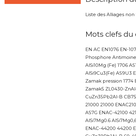
Liste des Alliages no
Mots clefs du
EN AC EN1076 EN-107
Phosphore Antimoine
AlSi10Mg (Fe) 1706 
AlSi9Cu3(Fe) AS9U3 
Zamak pression 1774
Zamak5 ZL0430-ZnAl4
CuZn35Pb2Al-B CB754S
21000 21000 ENAC21
AS7G ENAC-42100 421
AlSi7Mg0.6 AlSi7Mg0
ENAC-44200 44200 E