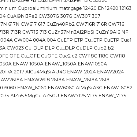
n34Mn3Al2Fe1-B CuZn34Mn3Al2Fe1_B CB332G
minium Cuproaluminium matriçage 12420 EN12420 12163
W304 CuAl9Ni3Fe2 CW307G 307G CW307 307
17N 617N CW617 617 CuZn40Pb2 CW716R 716R CW716
13R 713R CW713 713 CuZn37Mn3Al2PbSi CuZn19Al6 NF
 CW004A CW004 004A 004 CuETP ETP Cu_ETP CuETP Cua1
3A CW023 Cu-DLP DLP Cu_DLP CuDLP Cub2 b2
FE OFE Cu_OFE CuOFE Cuc2 c2 CW118C 118C CW118
W-1050A ENAW 1050A ENAW_1050A ENAW1050A
_2017A 2017 AlCu4MgSi AU4G ENAW-2024 ENAW2024
NAW2618A ENAW2618 2618A ENAW_2618A 2618
060 6060 ENAW_6060 ENAW6060 AlMgSi ASG ENAW-6082
75 AlZn5.5MgCu AZ5GU ENAW7175 7175 ENAW_7175