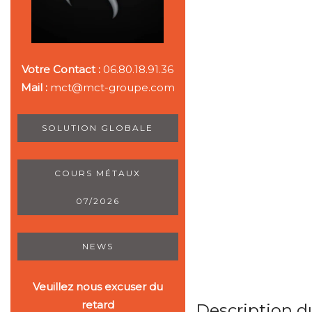
Votre Contact :
06.80.18.91.36
Mail :
mct@mct-groupe.com
SOLUTION GLOBALE
COURS MÉTAUX
07/2026
NEWS
Veuillez nous excuser du
retard
Description 