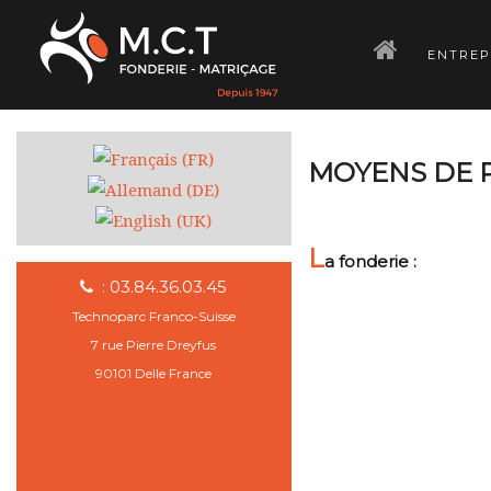
­
ENTREP
MOYENS DE 
L
a fonderie :
: 03.84.36.03.45
Technoparc Franco-Suisse
7 rue Pierre Dreyfus
90101 Delle France