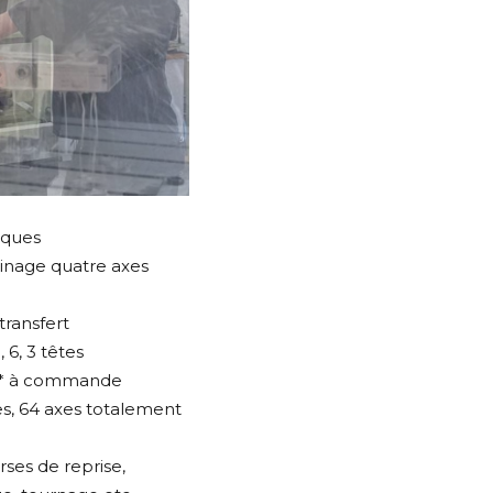
iques
inage quatre axes
ransfert
 6, 3 têtes
t* à commande
s, 64 axes totalement
ses de reprise,