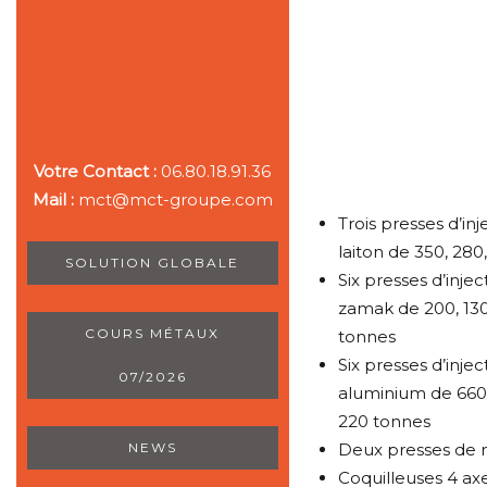
Votre Contact :
06.80.18.91.36
Mail :
mct@mct-groupe.com
Trois presses d’in
laiton de 350, 280
SOLUTION GLOBALE
Six presses d’inje
zamak de 200, 130, 
COURS MÉTAUX
tonnes
Six presses d’inje
07/2026
aluminium de 660, 
220 tonnes
Deux presses de 
NEWS
Coquilleuses 4 ax