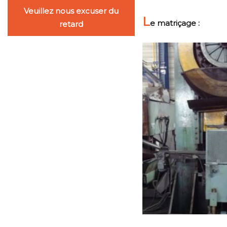
Veuillez nous excuser du
L
e matriçage :
retard