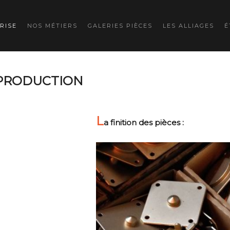
RISE
NOS MÉTIERS
GALERIES PIÈCES
LES ALLIAGES
É
PRODUCTION
L
a finition des pièces :