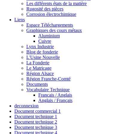
Les différents états de la matière
Rugosité des pièces
Corrosion électrochimique
Liens
Espace Téléchargements
Graphiques des cours métaux
Aluminium
Cuivre
Lynx Industrie
Blog de fonderie
L'Usine Nouvelle
La Fonderie
Le Matriçage
Région Alsace
Région Franche-Comté
Documents
Vocabulaire Technique
Français / Anglais
Anglais / Français
deconnexion
Document commercial 1
Document technique 1
Document technique 2
Document technique 3
Document technique 4