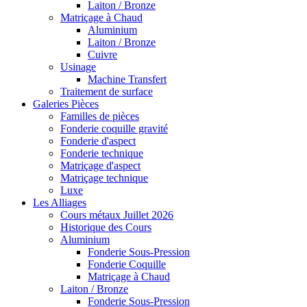
Laiton / Bronze
Matriçage à Chaud
Aluminium
Laiton / Bronze
Cuivre
Usinage
Machine Transfert
Traitement de surface
Galeries Pièces
Familles de pièces
Fonderie coquille gravité
Fonderie d'aspect
Fonderie technique
Matriçage d'aspect
Matriçage technique
Luxe
Les Alliages
Cours métaux Juillet 2026
Historique des Cours
Aluminium
Fonderie Sous-Pression
Fonderie Coquille
Matriçage à Chaud
Laiton / Bronze
Fonderie Sous-Pression