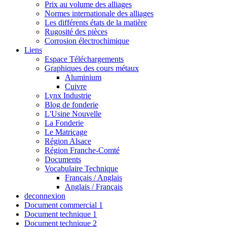
Prix au volume des alliages
Normes internationale des alliages
Les différents états de la matière
Rugosité des pièces
Corrosion électrochimique
Liens
Espace Téléchargements
Graphiques des cours métaux
Aluminium
Cuivre
Lynx Industrie
Blog de fonderie
L'Usine Nouvelle
La Fonderie
Le Matriçage
Région Alsace
Région Franche-Comté
Documents
Vocabulaire Technique
Français / Anglais
Anglais / Français
deconnexion
Document commercial 1
Document technique 1
Document technique 2