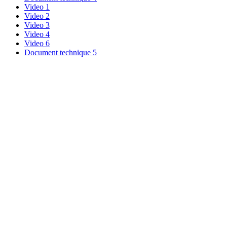
Video 1
Video 2
Video 3
Video 4
Video 6
Document technique 5