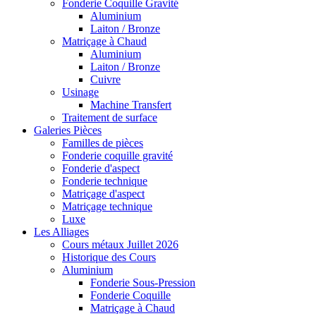
Fonderie Coquille Gravité
Aluminium
Laiton / Bronze
Matriçage à Chaud
Aluminium
Laiton / Bronze
Cuivre
Usinage
Machine Transfert
Traitement de surface
Galeries Pièces
Familles de pièces
Fonderie coquille gravité
Fonderie d'aspect
Fonderie technique
Matriçage d'aspect
Matriçage technique
Luxe
Les Alliages
Cours métaux Juillet 2026
Historique des Cours
Aluminium
Fonderie Sous-Pression
Fonderie Coquille
Matriçage à Chaud