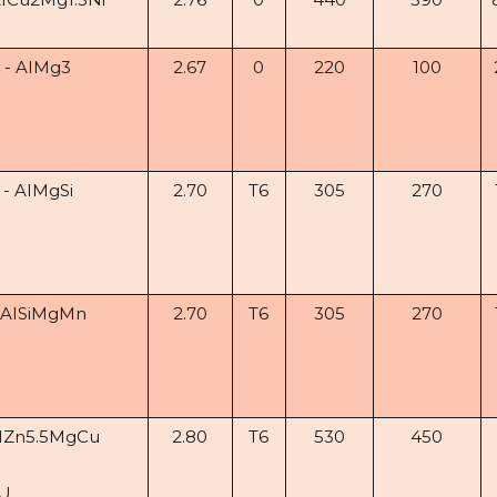
 - AIMg3
2.67
0
220
100
- AIMgSi
2.70
T6
305
270
 AISiMgMn
2.70
T6
305
270
AIZn5.5MgCu
2.80
T6
530
450
U