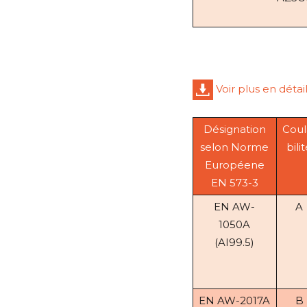
Voir plus en détai
Désignation
Coul
selon Norme
bili
Européene
EN 573-3
EN AW-
A
1050A
(AI99.5)
EN AW-2017A
B