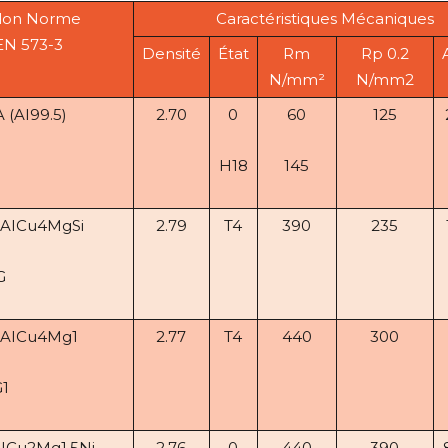
elon Norme
Caractéristiques Mécaniques
EN 573-3
Densité
État
Rm
Rp 0.2
N/mm²
N/mm2
 (AI99.5)
2.70
0
60
125
H18
145
 AICu4MgSi
2.79
T4
390
235
G
 AICu4Mg1
2.77
T4
440
300
1
AICu2Mg1.5Ni
2.76
0
440
390