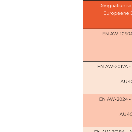
Désignation s
Européene 
EN AW-1050A
EN AW-2017A -
AU4
EN AW-2024 -
AU4G
EN AW-2618A - 