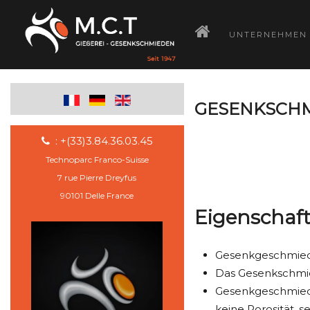
­
UNTERNEHMEN
GESENKSCHM
: +(33)3.84.36.03.45
Technoparc Franco-Suisse
7 rue Pierre Dreyfus
90101 Delle France
Eigenschaf
Gesenkgeschmiede
Das Gesenkschmie
Gesenkgeschmiede
keine Porosität, s