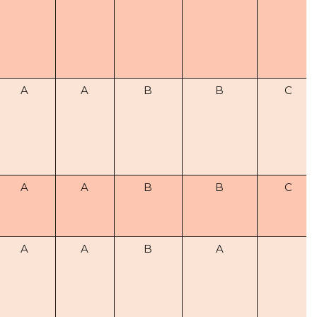
A
A
B
B
C
A
A
B
B
C
A
A
B
A