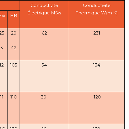
Conductivité
Conductivité
Électrique MS/s
Thermique W(m K)
A%
HB
25
20
62
231
3
42
12
105
34
134
11
110
30
120
8.5
135
16
130