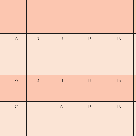
A
D
B
B
B
A
D
B
B
B
C
A
B
B