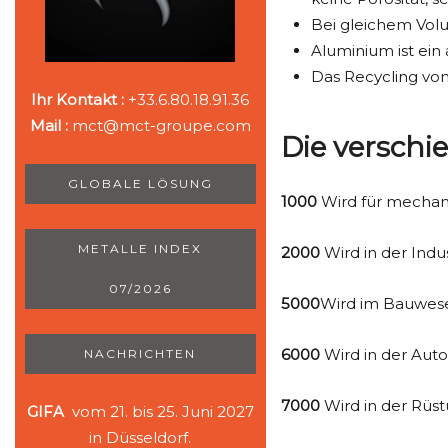
Bei gleichem Volu
Aluminium ist ein
Das Recycling von
Ihr Kontakt :
+33.6.80.18.91.36
Mail :
mct@mct-groupe.com
Die versch
GLOBALE LÖSUNG
1000
Wird für mechani
METALLE INDEX
2000
Wird in der Indu
07/2026
5000
Wird im Bauwes
6000
Wird in der Auto
NACHRICHTEN
7000
Wird in der Rüst
GIFA
vom 21. bis 25. Juni 2027
in Düsseldorf.