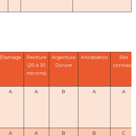
Étamage
Peinture
Argenture
Anodisation
Rés
(20 à 30
Dorure
corrosion
microns)
A
A
B
A
A
A
A
B
B
C