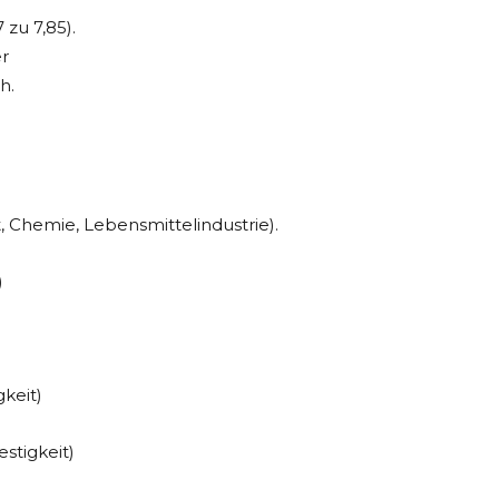
zu 7,85).
er
h.
 Chemie, Lebensmittelindustrie).
)
keit)
stigkeit)