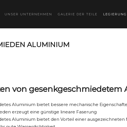
UNSER UNTERNEHMEN
GALERIE DER TEILE
LEGIERUN
IEDEN ALUMINIUM
ten von gesenkgeschmiedetem
tes Aluminium bietet bessere mechanische Eigenschafte
den erzeugt eine günstige lineare Faserung
tes Aluminium bietet den Vorteil einer ausgezeichneten M
ehr gute Wasserdichtigkeit.