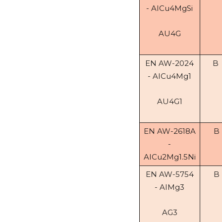
- AICu4MgSi
AU4G
EN AW-2024
B
- AICu4Mg1
AU4G1
EN AW-2618A
B
-
AICu2Mg1.5Ni
EN AW-5754
B
- AIMg3
AG3