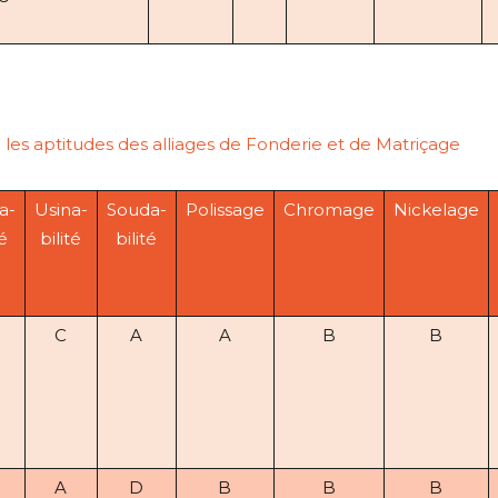
l les aptitudes des alliages de Fonderie et de Matriçage
a-
Usina-
Souda-
Polissage
Chromage
Nickelage
té
bilité
bilité
C
A
A
B
B
A
D
B
B
B