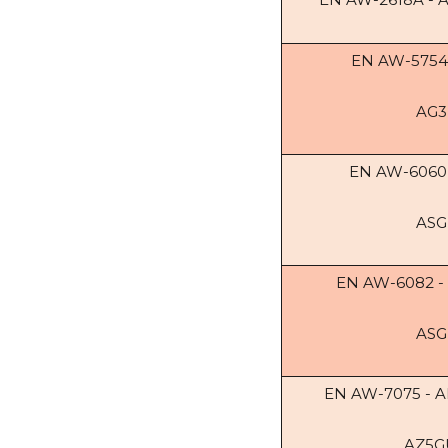
EN AW-5754
AG3
EN AW-6060 
ASG
EN AW-6082 -
ASG
EN AW-7075 - 
AZ5G