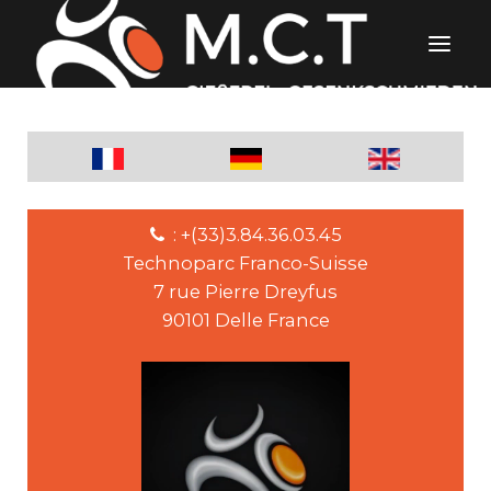
: +(33)3.84.36.03.45
Technoparc Franco-Suisse
7 rue Pierre Dreyfus
90101 Delle France