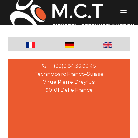
: +(33)3.84.36.03.45
Technoparc Franco-Suisse
7 rue Pierre Dreyfus
90101 Delle France