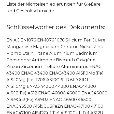
Liste der Nichteisenlegierungen für Gießerei
und Gesenkschmiede
Schlüsselwörter des Dokuments:
EN AC EN1076 EN-1076 1076 Silicium Fer Cuivre
Manganèse Magnésium Chrome Nickel Zinc
Plomb Etain Titane Aluminium Cadmium
Phosphore Antimoine Bismuth Oxygène
Zircon Zirconium Tellure Aluminiums ENAC-
43400 ENAC 43400 ENAC43400 AlSi10Mg(Fe)
AlSi10Mg (Fe) 1706 AS10G 61 D 61D 61D1
AlSi10Mg ENAC-44300 44300 ENAC44300
AlSi12(Fe) AS12 ENAC-46000 46000 ENAC46000
AlSi9Cu3(Fe) AS9U3 ENAC-46500 46500
ENAC46500 AlSi9Cu3FeZn ENAC-47100 47100
ENAC47100 AlSi12Cu1(Fe) AlSi12Cu1 (Fe) AS12U