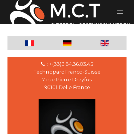
: +(33)3.84.36.03.45
Technoparc Franco-Suisse
7 rue Pierre Dreyfus
90101 Delle France