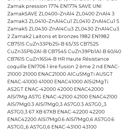
Zamak pression 1774 EN1774 SAVE UNI
ZamakSAVE ZL0400–ZnAl4 ZL0400 ZnAl4 3
Zamak3 ZL0410–ZnAl4Cu1 ZL0410 ZnAl4Cu1 5
Zamak5 ZL0430-ZnAl4Cu3 ZL0430 ZnAl4Cu3
2 Zamak2 Laitons et bronzes 1982 EN1982
CB751S CuZn33Pb2Si-B 65/35 CB752S
CuZn35Pb2Al-B CB754S CuZn39Pb1Al-B 60/40
CB761S CuZn16Si4-B HR Haute Résistance
coquille EN1706 1 ère fusion 2 ème 2 nd ENAC-
21000 21000 ENAC21000 AlCu5MgTi AU5GT
ENAC-41000 41000 ENAC41000 AlSi2MgTi
AS2GT ENAC-42000 42000 ENAC42000
AlSi7Mg AS7G ENAC-42100 42100 ENAC42100
AlSi7Mg0.3 AlSi7Mg0,3 AS7G0.3 AS7G0_3
AS7G0,3 67 XB 67XB ENAC-42200 42200
ENAC42200 AlSi7Mg0.6 AlSi7Mg0,6 AS7G0.6
AS7G0_6 AS7G0,6 ENAC-43100 43100