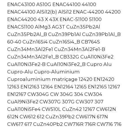
ENAC43100 AS10G ENAC44100 44100
ENAC44100 AlSi12(b) AlSi12 ENAC-44200 44200
ENAC44200 43 X 43X ENAC-51100 51100
ENAC51100 AlMg3 AG3T CuZn35Pb2Al
CuZn35Pb2Al_B CuZn39Pb1Al CuZn39Pb1Al_B
60-40 CuZn16Si4 CuZn16Si4_B CB764S
CuZn34Mn3Al2Fe1 CuZn34Mn3Al2Fe1-B
CuZn34Mn3Al2Fe1_B CB332G CuAl10Ni3Fe2
CuAl10Ni3Fe2-B CuAl10Ni3Fe2_B Cupro Alu
Cupro-Alu Cupro-Aluminium
Cuproaluminium matriçage 12420 EN12420
12163 EN12163 12164 EN12164 12165 EN12165 12167
EN12167 CW304G CW 304G 304 CW304
CuAl9Ni3Fe2 CW307G 307G CW307 307
CuAl10Ni5Fe4 CW510L CuZn42 12167 CW612N
612N CW612 612 CuZn39Pb2 CW617N 617N
CW617 617 CuZn40Pb2 CW716R 716R CW716 716