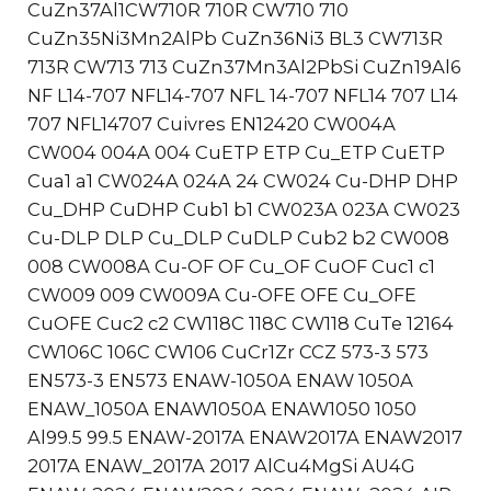
CuZn37Al1CW710R 710R CW710 710
CuZn35Ni3Mn2AlPb CuZn36Ni3 BL3 CW713R
713R CW713 713 CuZn37Mn3Al2PbSi CuZn19Al6
NF L14-707 NFL14-707 NFL 14-707 NFL14 707 L14
707 NFL14707 Cuivres EN12420 CW004A
CW004 004A 004 CuETP ETP Cu_ETP CuETP
Cua1 a1 CW024A 024A 24 CW024 Cu-DHP DHP
Cu_DHP CuDHP Cub1 b1 CW023A 023A CW023
Cu-DLP DLP Cu_DLP CuDLP Cub2 b2 CW008
008 CW008A Cu-OF OF Cu_OF CuOF Cuc1 c1
CW009 009 CW009A Cu-OFE OFE Cu_OFE
CuOFE Cuc2 c2 CW118C 118C CW118 CuTe 12164
CW106C 106C CW106 CuCr1Zr CCZ 573-3 573
EN573-3 EN573 ENAW-1050A ENAW 1050A
ENAW_1050A ENAW1050A ENAW1050 1050
Al99.5 99.5 ENAW-2017A ENAW2017A ENAW2017
2017A ENAW_2017A 2017 AlCu4MgSi AU4G