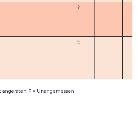
?
E
icht angeraten, F = Unangemessen