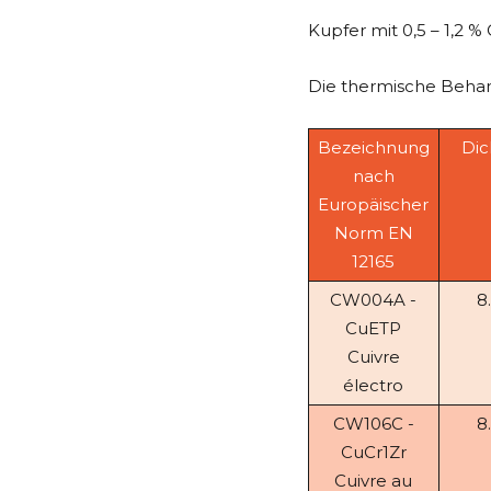
Kupfer mit 0,5 – 1,2 
Die thermische Behan
Bezeichnung
Dic
nach
Europäischer
Norm EN
12165
CW004A -
8
CuETP
Cuivre
électro
CW106C -
8
CuCr1Zr
Cuivre au