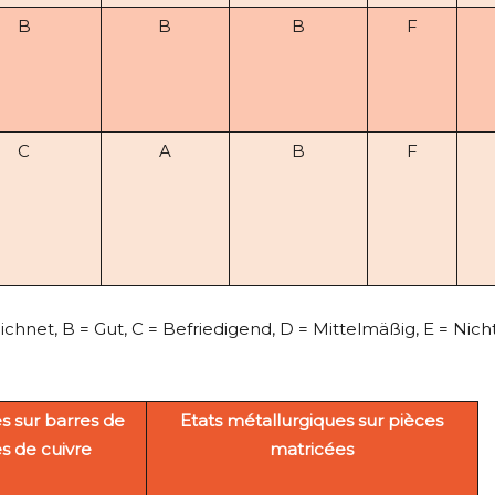
B
B
B
F
C
A
B
F
ichnet, B = Gut, C = Befriedigend, D = Mittelmäßig, E = N
s sur barres de
Etats métallurgiques sur pièces
es de cuivre
matricées