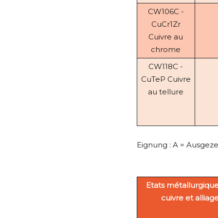
CW106C -
CuCr1Zr
Cuivre au
chrome
CW118C -
CuTeP Cuivre
au tellure
Eignung : A = Ausgeze
Etats métallurgique
cuivre et alliag