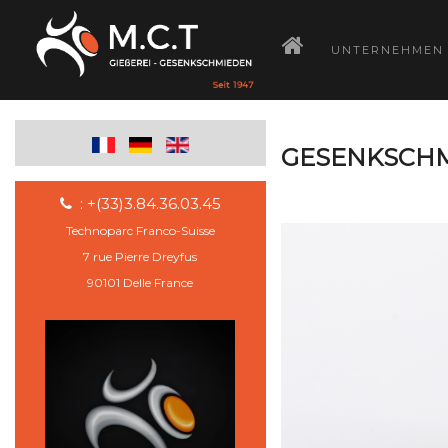
­
UNTERNEHMEN
GESENKSCHM
: +(33)3.84.36.03.45
Technoparc Franco-Suisse
7 rue Pierre Dreyfus
90101 Delle France