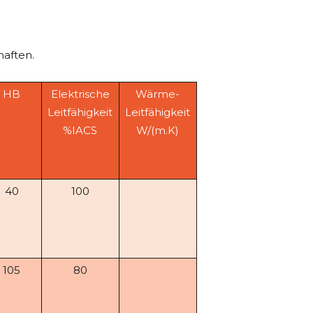
aften.
HB
Elektrische
Wärme-
Leitfähigkeit
Leitfähigkeit
%IACS
W/(m.K)
40
100
105
80