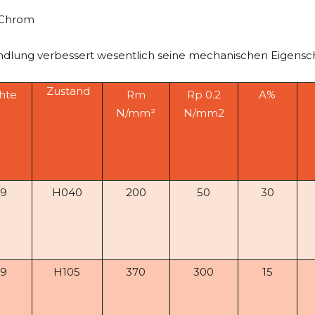
% Chrom
dlung verbessert wesentlich seine mechanischen Eigensch
Zustand
hte
Rm
Rp 0.2
A%
N/mm²
N/mm2
.9
H040
200
50
30
.9
H105
370
300
15