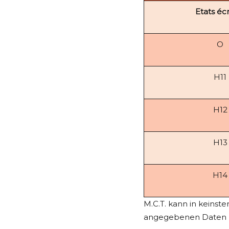
Etats éc
O
H11
H12
H13
H14
M.C.T. kann in keins
angegebenen Daten be