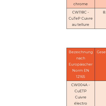
chrome
CW118C -
8
CuTeP Cuivre
au tellure
Bezeichnung
Gese
nach
Europäischer
Norm EN
12165
CW004A -
CuETP
Cuivre
électro