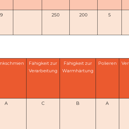
.9
250
200
5
nkschmien
Fähigkeit zur
Fähigkeit zur
Polieren
Ve
Verarbeitung
Warmhärtung
A
C
B
A