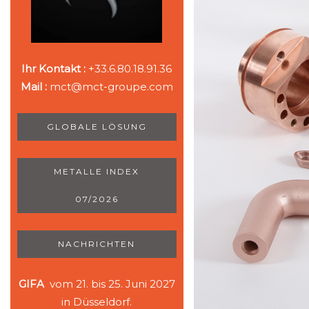
Ihr Kontakt :
+33.6.80.18.91.36
Mail :
mct@mct-groupe.com
GLOBALE LÖSUNG
METALLE INDEX
07/2026
NACHRICHTEN
GIFA
vom 21. bis 25. Juni 2027
in Düsseldorf.