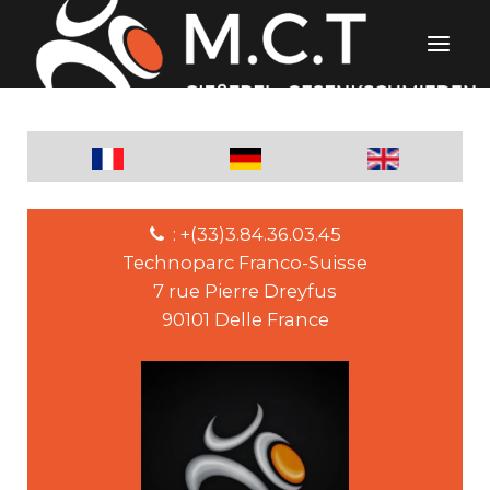
: +(33)3.84.36.03.45
Technoparc Franco-Suisse
7 rue Pierre Dreyfus
90101 Delle France